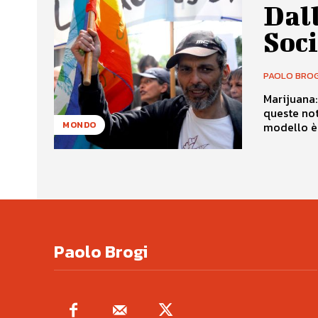
Dall
Soci
PAOLO BROG
Marijuana:
queste not
modello è 
MONDO
Paolo Brogi