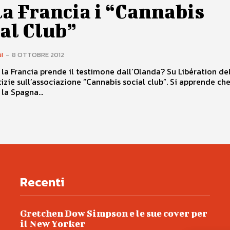
a Francia i “Cannabis
al Club”
I
-
8 OTTOBRE 2012
 la Francia prende il testimone dall’Olanda? Su Libération dell
izie sull’associazione “Cannabis social club”. Si apprende che
la Spagna...
Recenti
Gretchen Dow Simpson e le sue cover per
il New Yorker