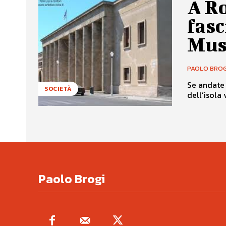
A Ro
fasc
Muss
PAOLO BROG
Se andate 
SOCIETÀ
dell’isola 
Paolo Brogi