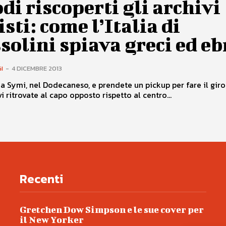
di riscoperti gli archivi
isti: come l’Italia di
olini spiava greci ed eb
I
-
4 DICEMBRE 2013
a Symi, nel Dodecaneso, e prendete un pickup per fare il giro
vi ritrovate al capo opposto rispetto al centro...
Recenti
Gretchen Dow Simpson e le sue cover per
il New Yorker