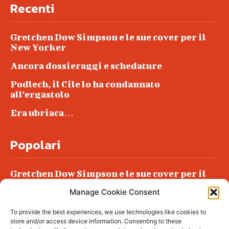
Recenti
Gretchen Dow Simpson e le sue cover per il
New Yorker
Ancora dossieraggi e schedature
Podlech, il Cile lo ha condannato
all’ergastolo
Era ubriaca…
Popolari
Gretchen Dow Simpson e le sue cover per il
New Yorker
Manage Cookie Consent
Ancora dossieraggi e schedature
To provide the best experiences, we use technologies like cookies to
Podlech, il Cile lo ha condannato
store and/or access device information. Consenting to these