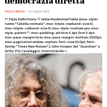
democrazia diretta
PAOLO BROGI
-
8 LUGLIO 2013
/* Style Definitions */ table.MsoNormalTable {mso-style-
name:"Tabella normale"; mso-tstyle-rowband-size:0;
mso-tstyle-colband-size:0; mso-style-noshow:yes; mso-
style-parent:""; mso-padding-alt:0cm 5.4pt 0cm 5.4pt;
mso-para-margin:0cm; mso-para-margin-bottom:.0001pt;
mso-pagination:widow-orphan; font-size:10.0pt; font-
family:"Times New Roman";} John Hooper del “Guardian” e
Grillo. Più Casaleggio. Intervistando i...