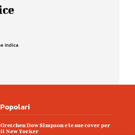
ice
he indica
Popolari
Gretchen Dow Simpson e le sue cover per
il New Yorker