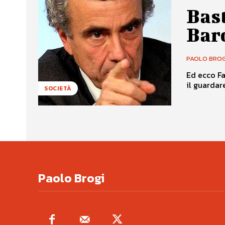
Bast
Barc
PAOLO BROG
Ed ecco Fa
SOCIETÀ
Paolo Brogi