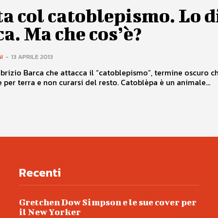
a col catoblepismo. Lo d
a. Ma che cos’è?
I
-
13 APRILE 2013
brizio Barca che attacca il “catoblepismo”, termine oscuro c
il guardare per terra e non curarsi del resto. Catoblèpa è un animale...
Recenti
Gretchen Dow Simpson e le sue cover per
il New Yorker