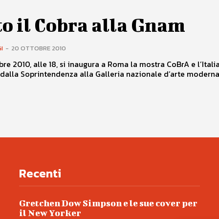
o il Cobra alla Gnam
I
-
20 OTTOBRE 2010
bre 2010, alle 18, si inaugura a Roma la mostra CoBrA e l’Italia
 dalla Soprintendenza alla Galleria nazionale d’arte moderna.
Recenti
Gretchen Dow Simpson e le sue cover per
il New Yorker