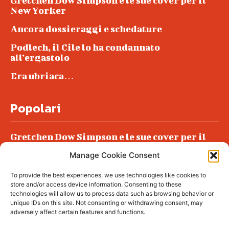
Gretchen Dow Simpson e le sue cover per il
New Yorker
Ancora dossieraggi e schedature
Podlech, il Cile lo ha condannato
all’ergastolo
Era ubriaca…
Popolari
Gretchen Dow Simpson e le sue cover per il
New Yorker
Manage Cookie Consent
Ancora dossieraggi e schedature
To provide the best experiences, we use technologies like cookies to
Podlech, il Cile lo ha condannato
store and/or access device information. Consenting to these
all’ergastolo
technologies will allow us to process data such as browsing behavior or
unique IDs on this site. Not consenting or withdrawing consent, may
Era ubriaca…
adversely affect certain features and functions.