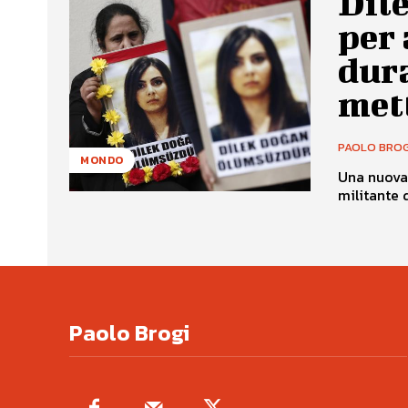
Dile
per 
dur
mett
PAOLO BROG
MONDO
Una nuova 
militante d
Paolo Brogi