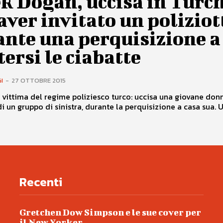
k Dogan, uccisa in Turc
aver invitato un poliziot
ante una perquisizione a
ersi le ciabatte
I
-
27 OTTOBRE 2015
vittima del regime poliziesco turco: uccisa una giovane don
i un gruppo di sinistra, durante la perquisizione a casa sua. Un
Recenti
Gretchen Dow Simpson e le sue cover per
il New Yorker