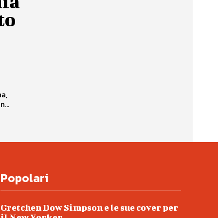
hia
to
na,
...
Popolari
Gretchen Dow Simpson e le sue cover per
il New Yorker