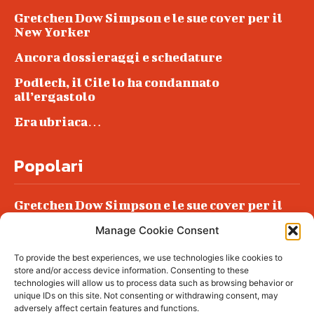
Gretchen Dow Simpson e le sue cover per il
New Yorker
Ancora dossieraggi e schedature
Podlech, il Cile lo ha condannato
all’ergastolo
Era ubriaca…
Popolari
Gretchen Dow Simpson e le sue cover per il
New Yorker
Manage Cookie Consent
Ancora dossieraggi e schedature
To provide the best experiences, we use technologies like cookies to
Podlech, il Cile lo ha condannato
store and/or access device information. Consenting to these
all’ergastolo
technologies will allow us to process data such as browsing behavior or
unique IDs on this site. Not consenting or withdrawing consent, may
Era ubriaca…
adversely affect certain features and functions.