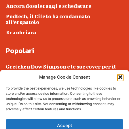
Ancora dossieraggi e schedature
Podlech, il Cile lo ha condannato
all’ergastolo
Era ubriaca…
Popolari
Gretchen Dow Simpson e le sue cover per il
New Yorker
Manage Cookie Consent
Ancora dossieraggi e schedature
To provide the best experiences, we use technologies like cookies to
Podlech, il Cile lo ha condannato
store and/or access device information. Consenting to these
all’ergastolo
technologies will allow us to process data such as browsing behavior or
unique IDs on this site. Not consenting or withdrawing consent, may
Era ubriaca…
adversely affect certain features and functions.
Accept