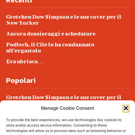
Gretchen Dow Simpson e le sue cover per il
New Yorker
Ancora dossieraggi e schedature
Podlech, il Cile lo ha condannato
all’ergastolo
Era ubriaca…
Popolari
Gretchen Dow Simpson e le sue cover per il
New Yorker
Manage Cookie Consent
Ancora dossieraggi e schedature
To provide the best experiences, we use technologies like cookies to
Podlech, il Cile lo ha condannato
store and/or access device information. Consenting to these
all’ergastolo
technologies will allow us to process data such as browsing behavior or