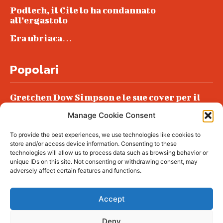
Podlech, il Cile lo ha condannato
all’ergastolo
Era ubriaca…
Popolari
Gretchen Dow Simpson e le sue cover per il
New Yorker
Manage Cookie Consent
Ancora dossieraggi e schedature
To provide the best experiences, we use technologies like cookies to
Podlech, il Cile lo ha condannato
store and/or access device information. Consenting to these
all’ergastolo
technologies will allow us to process data such as browsing behavior or
unique IDs on this site. Not consenting or withdrawing consent, may
Era ubriaca…
adversely affect certain features and functions.
Accept
Deny