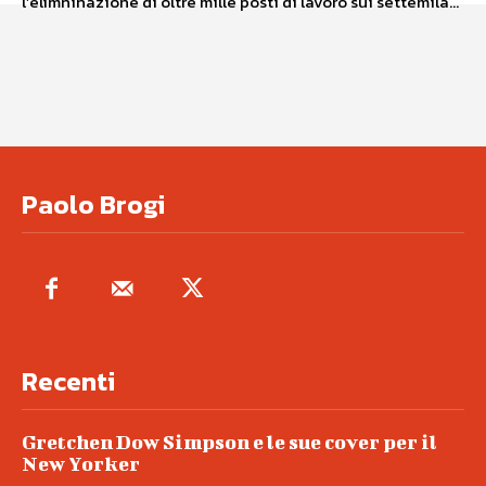
l’elimninazione di oltre mille posti di lavoro sui settemila...
Paolo Brogi
Recenti
Gretchen Dow Simpson e le sue cover per il
New Yorker