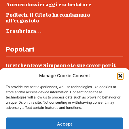
Ancora dossieraggi e schedature
Podlech, il Cile lo ha condannato
all’ergastolo
Era ubriaca…
Popolari
Gretchen Dow Simpson e le sue cover per il
New Yorker
Manage Cookie Consent
Ancora dossieraggi e schedature
To provide the best experiences, we use technologies like cookies to
Podlech, il Cile lo ha condannato
store and/or access device information. Consenting to these
all’ergastolo
technologies will allow us to process data such as browsing behavior or
unique IDs on this site. Not consenting or withdrawing consent, may
Era ubriaca…
adversely affect certain features and functions.
Accept