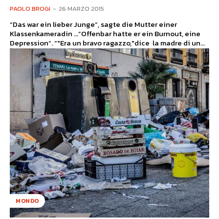
PAOLO BROGI
-
26 MARZO 2015
“Das war ein lieber Junge“, sagte die Mutter einer
Klassenkameradin …”Offenbar hatte er ein Burnout, eine
Depression“. “"Era un bravo ragazzo,"dice la madre di un...
MONDO