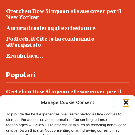
Gretchen Dow Simpson e le sue cover per il
New Yorker
Ancora dossieraggi e schedature
Podlech, il Cile lo ha condannato
all’ergastolo
Era ubriaca…
Popolari
Gretchen Dow Simpson e le sue cover per il
New Yorker
Manage Cookie Consent
Ancora dossieraggi e schedature
To provide the best experiences, we use technologies like cookies to
Podlech, il Cile lo ha condannato
store and/or access device information. Consenting to these
all’ergastolo
technologies will allow us to process data such as browsing behavior or
unique IDs on this site. Not consenting or withdrawing consent, may