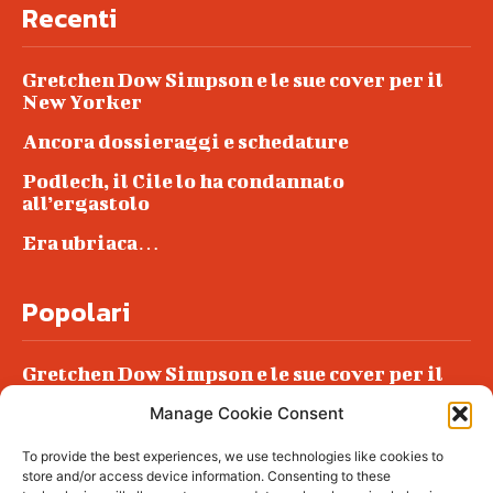
Recenti
Gretchen Dow Simpson e le sue cover per il
New Yorker
Ancora dossieraggi e schedature
Podlech, il Cile lo ha condannato
all’ergastolo
Era ubriaca…
Popolari
Gretchen Dow Simpson e le sue cover per il
New Yorker
Manage Cookie Consent
Ancora dossieraggi e schedature
To provide the best experiences, we use technologies like cookies to
Podlech, il Cile lo ha condannato
store and/or access device information. Consenting to these