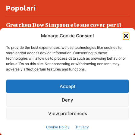
Popolari
Gretchen Dow Simpson e le sue cover per il
New Yorker
Manage Cookie Consent
Ancora dossieraggi e schedature
To provide the best experiences, we use technologies like cookies to
Podlech, il Cile lo ha condannato
store and/or access device information. Consenting to these
all’ergastolo
technologies will allow us to process data such as browsing behavior or
unique IDs on this site. Not consenting or withdrawing consent, may
Era ubriaca…
adversely affect certain features and functions.
Accept
Deny
© tagDiv - All rights reserved. Made with
Newspaper Theme. Center Magazine is our
complete News Portal about living, lifestyle,
View preferences
fashion and wellness. Take your time and
immerse yourself in this amazing
experience!
Cookie Policy
Privacy