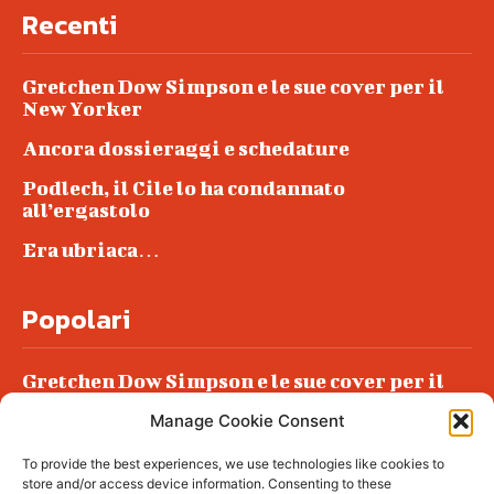
Recenti
Gretchen Dow Simpson e le sue cover per il
New Yorker
Ancora dossieraggi e schedature
Podlech, il Cile lo ha condannato
all’ergastolo
Era ubriaca…
Popolari
Gretchen Dow Simpson e le sue cover per il
New Yorker
Manage Cookie Consent
Ancora dossieraggi e schedature
To provide the best experiences, we use technologies like cookies to
Podlech, il Cile lo ha condannato
store and/or access device information. Consenting to these