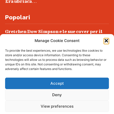
Era ubriaca…
Popolari
Gretchen Dow Simpson e le sue cover per il
New Yorker
Manage Cookie Consent
Ancora dossieraggi e schedature
To provide the best experiences, we use technologies like cookies to
Podlech, il Cile lo ha condannato
store and/or access device information. Consenting to these
all’ergastolo
technologies will allow us to process data such as browsing behavior or
unique IDs on this site. Not consenting or withdrawing consent, may
Era ubriaca…
adversely affect certain features and functions.
Accept
Deny
© tagDiv - All rights reserved. Made with
Newspaper Theme. Center Magazine is our
complete News Portal about living, lifestyle,
View preferences
fashion and wellness. Take your time and
immerse yourself in this amazing