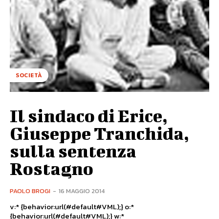
SOCIETÀ
Il sindaco di Erice,
Giuseppe Tranchida,
sulla sentenza
Rostagno
PAOLO BROGI
-
16 MAGGIO 2014
v:* {behavior:url(#default#VML);} o:*
{behavior:url(#default#VML);} w:*