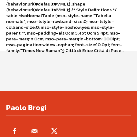
{behavior:url(#default#VML);} .shape
{behavior:url(#default#VML);} /* Style Definitions */
table.MsoNormalTable {mso-style-name:"Tabella
normale"; mso-tstyle-rowband-size:0; mso-tstyle-
colband-size:0; mso-style-noshow:yes; mso-style-
parent:""; mso-padding-alt:0cm 5.4pt 0cm 5.4pt; mso-
para-margin:0cm; mso-para-margin-bottom:.0001pt;
mso-pagination:widow-orphan; font-size:10.0pt; font-
family:"Times New Roman";} Città di Erice Città di Pace...
Paolo Brogi