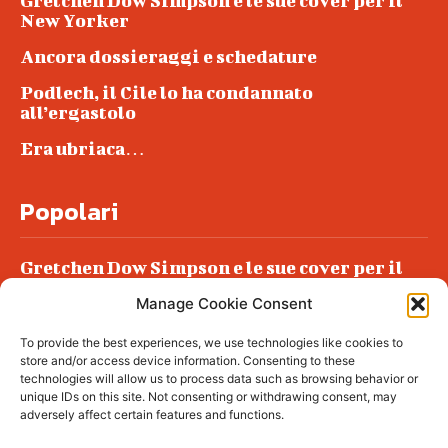
Gretchen Dow Simpson e le sue cover per il
New Yorker
Ancora dossieraggi e schedature
Podlech, il Cile lo ha condannato
all’ergastolo
Era ubriaca…
Popolari
Gretchen Dow Simpson e le sue cover per il
New Yorker
Manage Cookie Consent
Ancora dossieraggi e schedature
To provide the best experiences, we use technologies like cookies to
Podlech, il Cile lo ha condannato
store and/or access device information. Consenting to these
all’ergastolo
technologies will allow us to process data such as browsing behavior or
unique IDs on this site. Not consenting or withdrawing consent, may
Era ubriaca…
adversely affect certain features and functions.