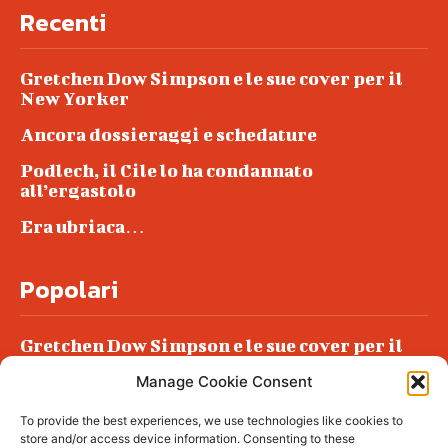
Recenti
Gretchen Dow Simpson e le sue cover per il
New Yorker
Ancora dossieraggi e schedature
Podlech, il Cile lo ha condannato
all’ergastolo
Era ubriaca…
Popolari
Gretchen Dow Simpson e le sue cover per il
New Yorker
Manage Cookie Consent
Ancora dossieraggi e schedature
To provide the best experiences, we use technologies like cookies to
Podlech, il Cile lo ha condannato
store and/or access device information. Consenting to these