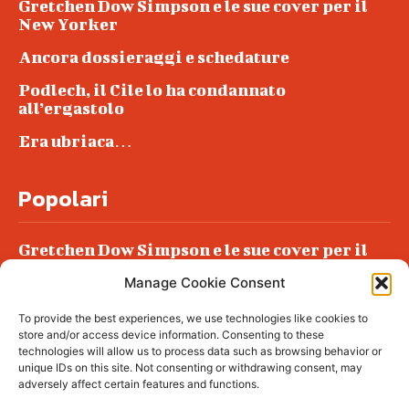
Gretchen Dow Simpson e le sue cover per il
New Yorker
Ancora dossieraggi e schedature
Podlech, il Cile lo ha condannato
all’ergastolo
Era ubriaca…
Popolari
Gretchen Dow Simpson e le sue cover per il
New Yorker
Manage Cookie Consent
Ancora dossieraggi e schedature
To provide the best experiences, we use technologies like cookies to
Podlech, il Cile lo ha condannato
store and/or access device information. Consenting to these
all’ergastolo
technologies will allow us to process data such as browsing behavior or
unique IDs on this site. Not consenting or withdrawing consent, may
Era ubriaca…
adversely affect certain features and functions.