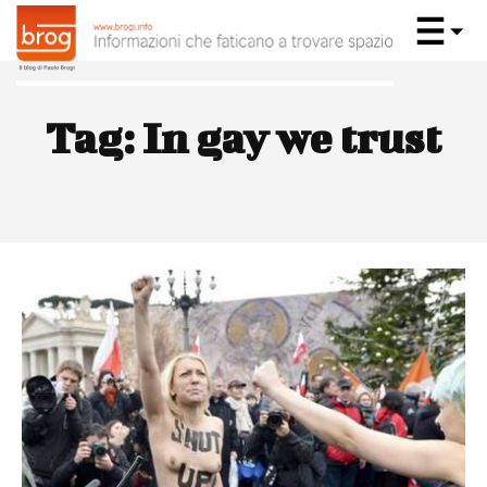
Tag:
In gay we trust