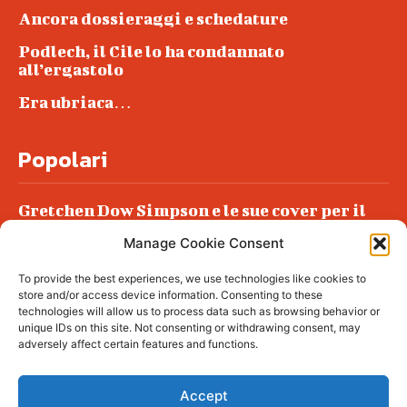
Ancora dossieraggi e schedature
Podlech, il Cile lo ha condannato
all’ergastolo
Era ubriaca…
Popolari
Gretchen Dow Simpson e le sue cover per il
New Yorker
Manage Cookie Consent
Ancora dossieraggi e schedature
To provide the best experiences, we use technologies like cookies to
Podlech, il Cile lo ha condannato
store and/or access device information. Consenting to these
all’ergastolo
technologies will allow us to process data such as browsing behavior or
unique IDs on this site. Not consenting or withdrawing consent, may
Era ubriaca…
adversely affect certain features and functions.
Accept