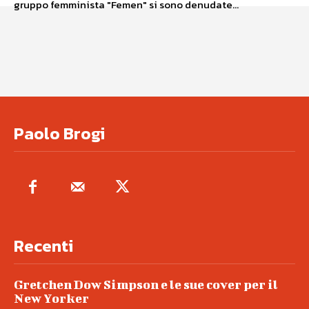
gruppo femminista "Femen" si sono denudate...
Paolo Brogi
Recenti
Gretchen Dow Simpson e le sue cover per il
New Yorker