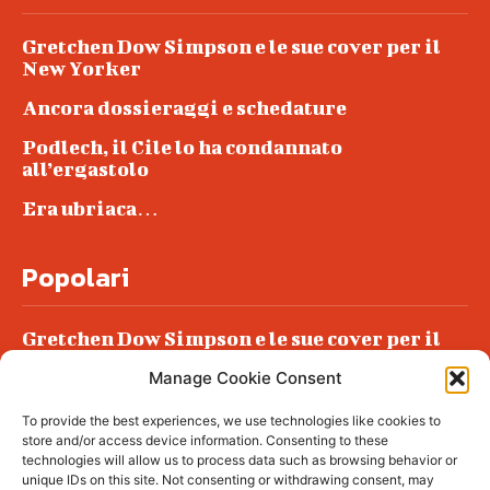
Gretchen Dow Simpson e le sue cover per il
New Yorker
Ancora dossieraggi e schedature
Podlech, il Cile lo ha condannato
all’ergastolo
Era ubriaca…
Popolari
Gretchen Dow Simpson e le sue cover per il
New Yorker
Manage Cookie Consent
Ancora dossieraggi e schedature
To provide the best experiences, we use technologies like cookies to
Podlech, il Cile lo ha condannato
store and/or access device information. Consenting to these
all’ergastolo
technologies will allow us to process data such as browsing behavior or
unique IDs on this site. Not consenting or withdrawing consent, may