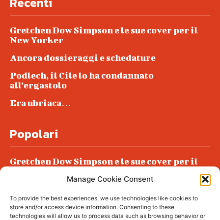
Recenti
Gretchen Dow Simpson e le sue cover per il
New Yorker
Ancora dossieraggi e schedature
Podlech, il Cile lo ha condannato
all’ergastolo
Era ubriaca…
Popolari
Gretchen Dow Simpson e le sue cover per il
New Yorker
Manage Cookie Consent
Ancora dossieraggi e schedature
To provide the best experiences, we use technologies like cookies to
Podlech, il Cile lo ha condannato
store and/or access device information. Consenting to these
all’ergastolo
technologies will allow us to process data such as browsing behavior or