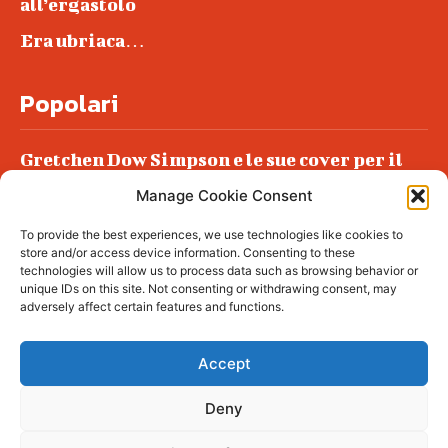
all’ergastolo
Era ubriaca…
Popolari
Gretchen Dow Simpson e le sue cover per il
New Yorker
Manage Cookie Consent
Ancora dossieraggi e schedature
To provide the best experiences, we use technologies like cookies to
Podlech, il Cile lo ha condannato
store and/or access device information. Consenting to these
all’ergastolo
technologies will allow us to process data such as browsing behavior or
unique IDs on this site. Not consenting or withdrawing consent, may
Era ubriaca…
adversely affect certain features and functions.
Accept
Deny
© tagDiv - All rights reserved. Made with
Newspaper Theme. Center Magazine is our