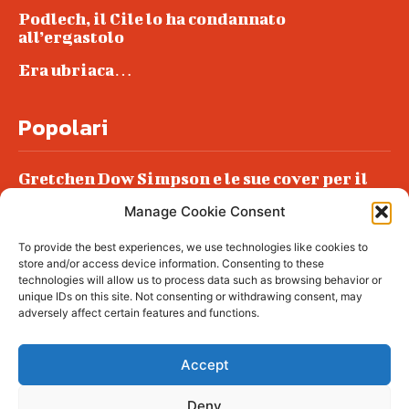
Podlech, il Cile lo ha condannato
all’ergastolo
Era ubriaca…
Popolari
Gretchen Dow Simpson e le sue cover per il
New Yorker
Manage Cookie Consent
Ancora dossieraggi e schedature
To provide the best experiences, we use technologies like cookies to
Podlech, il Cile lo ha condannato
store and/or access device information. Consenting to these
all’ergastolo
technologies will allow us to process data such as browsing behavior or
unique IDs on this site. Not consenting or withdrawing consent, may
Era ubriaca…
adversely affect certain features and functions.
Accept
Deny