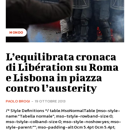
MONDO
L’equilibrata cronaca
di Libération su Roma
e Lisbona in piazza
contro l’austerity
PAOLO BROGI
-
19 OTTOBRE 2013
/* Style Definitions */ table.MsoNormalTable {mso-style-
name:"Tabella normale"; mso-tstyle-rowband-size:0;
mso-tstyle-colband-size:0; mso-style-noshow:yes; mso-
style-parent:""; mso-padding-alt:0cm 5.4pt 0cm 5.4pt;