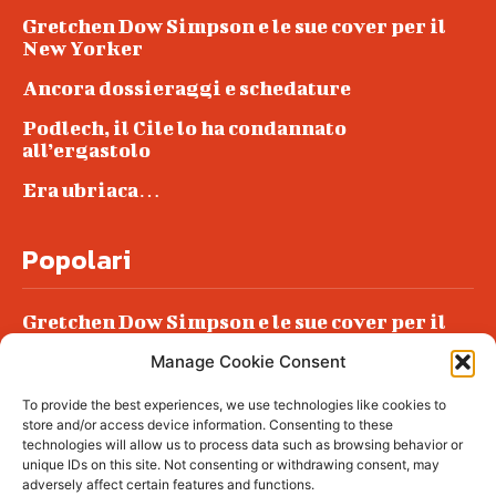
Gretchen Dow Simpson e le sue cover per il
New Yorker
Ancora dossieraggi e schedature
Podlech, il Cile lo ha condannato
all’ergastolo
Era ubriaca…
Popolari
Gretchen Dow Simpson e le sue cover per il
New Yorker
Manage Cookie Consent
Ancora dossieraggi e schedature
To provide the best experiences, we use technologies like cookies to
Podlech, il Cile lo ha condannato
store and/or access device information. Consenting to these
all’ergastolo
technologies will allow us to process data such as browsing behavior or
unique IDs on this site. Not consenting or withdrawing consent, may
Era ubriaca…
adversely affect certain features and functions.