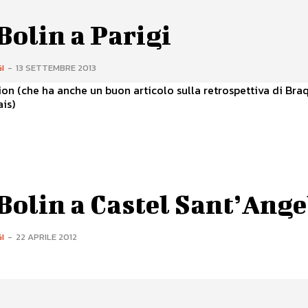
Bolin a Parigi
I
-
13 SETTEMBRE 2013
ion (che ha anche un buon articolo sulla retrospettiva di Bra
is)
Bolin a Castel Sant’Ange
I
-
22 APRILE 2012