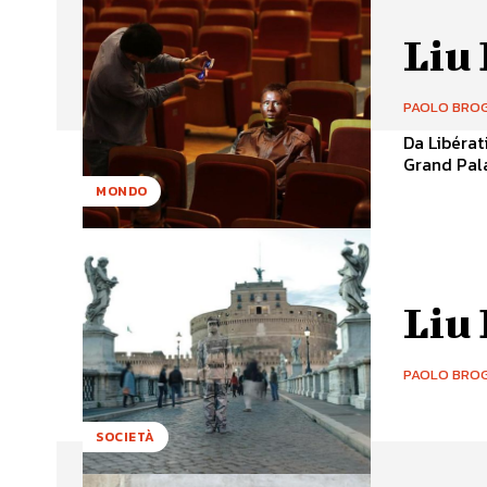
Liu 
PAOLO BROG
Da Libérat
Grand Pala
MONDO
Liu 
PAOLO BROG
SOCIETÀ