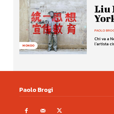
Liu 
Yor
PAOLO BROG
Chi va a N
l'artista c
MONDO
Paolo Brogi