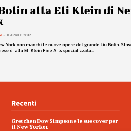
Bolin alla Eli Klein di N
k
I
-
11 APRILE 2012
ew York non manchi le nuove opere del grande Liu Bolin. Stav
inese è alla Eli Klein Fine Arts specializzata...
Recenti
Gretchen Dow Simpson e le sue cover per
il New Yorker