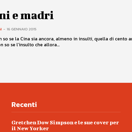
ni e madri
I
-
16 GENNAIO 2015
 so se la Cina sia ancora, almeno in insulti, quella di cento a
so se l’insulto che allora...
Recenti
Gretchen Dow Simpson e le sue cover per
il New Yorker