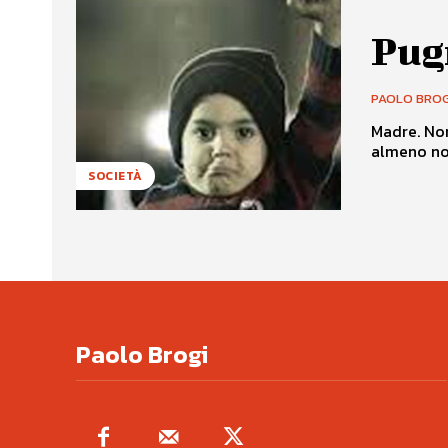
Pug
PAOLO BROG
Madre. Non
almeno non 
SOCIETÀ
Paolo Brogi