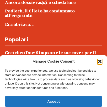
Ancora dossieraggi e schedature
Podlech, il Cile lo ha condannato
all’ergastolo
Era ubriaca…
Popolari
Gretchen Dow Simpson e le sue cover per il
New Yorker
Manage Cookie Consent
Ancora dossieraggi e schedature
To provide the best experiences, we use technologies like cookies to
Podlech, il Cile lo ha condannato
store and/or access device information. Consenting to these
all’ergastolo
technologies will allow us to process data such as browsing behavior or
unique IDs on this site. Not consenting or withdrawing consent, may
Era ubriaca…
adversely affect certain features and functions.
Accept