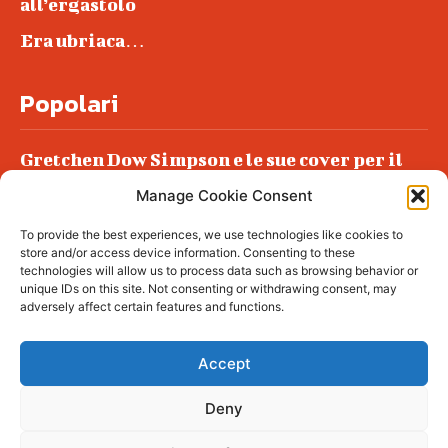
all’ergastolo
Era ubriaca…
Popolari
Gretchen Dow Simpson e le sue cover per il
New Yorker
Manage Cookie Consent
Ancora dossieraggi e schedature
To provide the best experiences, we use technologies like cookies to
Podlech, il Cile lo ha condannato
store and/or access device information. Consenting to these
all’ergastolo
technologies will allow us to process data such as browsing behavior or
unique IDs on this site. Not consenting or withdrawing consent, may
Era ubriaca…
adversely affect certain features and functions.
Accept
Deny
© tagDiv - All rights reserved. Made with
Newspaper Theme. Center Magazine is our