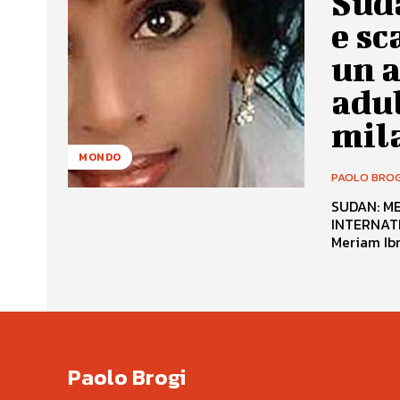
Sud
e sc
un a
adul
mila
MONDO
PAOLO BROG
SUDAN: MERI
INTERNATI
Meriam Ibr
Paolo Brogi