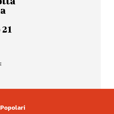
olta
da
 21
E
Popolari