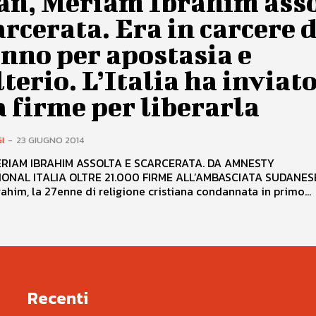
an, Meriam Ibrahim ass
arcerata. Era in carcere 
nno per apostasia e
terio. L’Italia ha inviato
 firme per liberarla
I
-
23 GIUGNO 2014
AM IBRAHIM ASSOLTA E SCARCERATA. DA AMNESTY
ONAL ITALIA OLTRE 21.000 FIRME ALL’AMBASCIATA SUDANES
ahim, la 27enne di religione cristiana condannata in primo...
Recenti