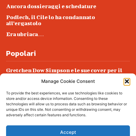
Ancora dossieraggi e schedature
Podlech, il Cile lo ha condannato
all’ergastolo
Era ubriaca…
Popolari
Gretchen Dow Simpson e le sue cover per il
New Yorker
Manage Cookie Consent
Ancora dossieraggi e schedature
To provide the best experiences, we use technologies like cookies to
Podlech, il Cile lo ha condannato
store and/or access device information. Consenting to these
all’ergastolo
technologies will allow us to process data such as browsing behavior or
unique IDs on this site. Not consenting or withdrawing consent, may
Era ubriaca…
adversely affect certain features and functions.
Accept