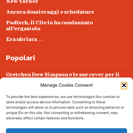
New Yorker
Ancora dossieraggi e schedature
Podlech, il Cile lo ha condannato
all’ergastolo
Era ubriaca…
Popolari
Gretchen Dow Simpson e le sue cover per il
New Yorker
Manage Cookie Consent
Ancora dossieraggi e schedature
To provide the best experiences, we use technologies like cookies to
Podlech, il Cile lo ha condannato
store and/or access device information. Consenting to these
all’ergastolo
technologies will allow us to process data such as browsing behavior or
unique IDs on this site. Not consenting or withdrawing consent, may
Era ubriaca…
adversely affect certain features and functions.