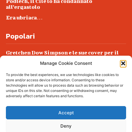
Podlech, il Cile lo ha condannato
all’ergastolo
Era ubriaca…
Popolari
Gretchen Dow Simpson e le sue cover per il
New Yorker
Manage Cookie Consent
Ancora dossieraggi e schedature
To provide the best experiences, we use technologies like cookies to
Podlech, il Cile lo ha condannato
store and/or access device information. Consenting to these
all’ergastolo
technologies will allow us to process data such as browsing behavior or
unique IDs on this site. Not consenting or withdrawing consent, may
Era ubriaca…
adversely affect certain features and functions.
Accept
Deny
© tagDiv - All rights reserved. Made with