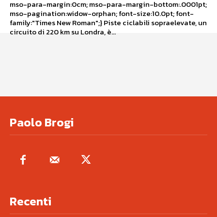
mso-para-margin:0cm; mso-para-margin-bottom:.0001pt;
mso-pagination:widow-orphan; font-size:10.0pt; font-
family:"Times New Roman";} Piste ciclabili sopraelevate, un
circuito di 220 km su Londra, è...
Paolo Brogi
Recenti