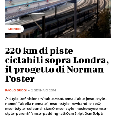
MONDO
220 km di piste
ciclabili sopra Londra,
il progetto di Norman
Foster
PAOLO BROGI
-
2 GENNAIO 2014
/* Style Definitions */ table.MsoNormalTable {mso-style-
name:"Tabella normale"; mso-tstyle-rowband-size:0;
mso-tstyle-colband-size:0; mso-style-noshow:yes; mso-
style-parent:""; mso-padding-alt:0cm 5.4pt 0cm 5.4pt;