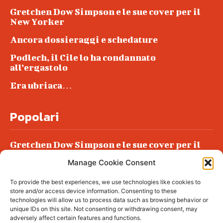
Gretchen Dow Simpson e le sue cover per il
New Yorker
Ancora dossieraggi e schedature
Podlech, il Cile lo ha condannato
all’ergastolo
Era ubriaca…
Popolari
Gretchen Dow Simpson e le sue cover per il
New Yorker
Manage Cookie Consent
Ancora dossieraggi e schedature
To provide the best experiences, we use technologies like cookies to
Podlech, il Cile lo ha condannato
store and/or access device information. Consenting to these
all’ergastolo
technologies will allow us to process data such as browsing behavior or
unique IDs on this site. Not consenting or withdrawing consent, may
Era ubriaca…
adversely affect certain features and functions.