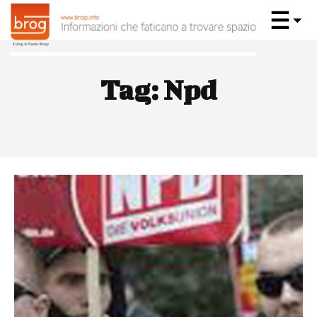
Tag:
Npd