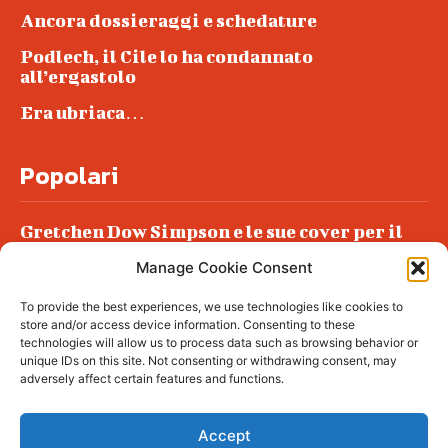
Ancora dossieraggi e schedature
Podlech, il Cile lo ha condannato
all’ergastolo
Era ubriaca…
Popolari
Gretchen Dow Simpson e le sue cover per il
New Yorker
Manage Cookie Consent
Ancora dossieraggi e schedature
To provide the best experiences, we use technologies like cookies to
Podlech, il Cile lo ha condannato
store and/or access device information. Consenting to these
all’ergastolo
technologies will allow us to process data such as browsing behavior or
unique IDs on this site. Not consenting or withdrawing consent, may
Era ubriaca…
adversely affect certain features and functions.
Accept