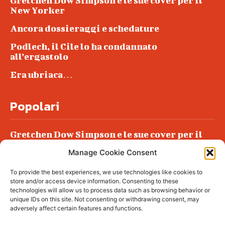
Gretchen Dow Simpson e le sue cover per il
New Yorker
Ancora dossieraggi e schedature
Podlech, il Cile lo ha condannato
all’ergastolo
Era ubriaca…
Popolari
Gretchen Dow Simpson e le sue cover per il
New Yorker
Manage Cookie Consent
Ancora dossieraggi e schedature
To provide the best experiences, we use technologies like cookies to
Podlech, il Cile lo ha condannato
store and/or access device information. Consenting to these
all’ergastolo
technologies will allow us to process data such as browsing behavior or
unique IDs on this site. Not consenting or withdrawing consent, may
Era ubriaca…
adversely affect certain features and functions.