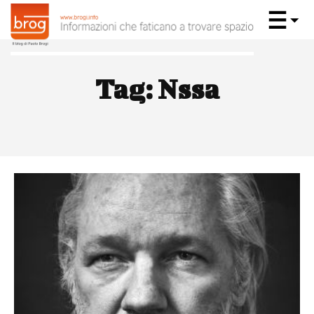
Tag:
Nssa