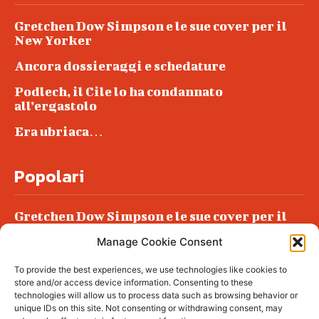
Gretchen Dow Simpson e le sue cover per il
New Yorker
Ancora dossieraggi e schedature
Podlech, il Cile lo ha condannato
all’ergastolo
Era ubriaca…
Popolari
Gretchen Dow Simpson e le sue cover per il
New Yorker
Manage Cookie Consent
Ancora dossieraggi e schedature
To provide the best experiences, we use technologies like cookies to
Podlech, il Cile lo ha condannato
store and/or access device information. Consenting to these
all’ergastolo
technologies will allow us to process data such as browsing behavior or
unique IDs on this site. Not consenting or withdrawing consent, may