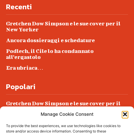
Recenti
Gretchen Dow Simpson e le sue cover per il
New Yorker
Ancora dossieraggi e schedature
Podlech, il Cile lo ha condannato
all’ergastolo
Era ubriaca…
Popolari
Gretchen Dow Simpson e le sue cover per il
New Yorker
Manage Cookie Consent
Ancora dossieraggi e schedature
To provide the best experiences, we use technologies like cookies to
Podlech, il Cile lo ha condannato
store and/or access device information. Consenting to these