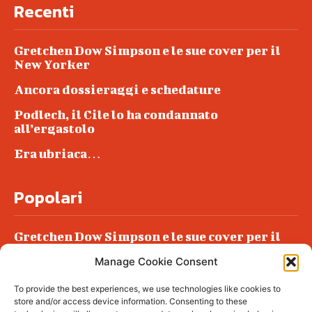
Recenti
Gretchen Dow Simpson e le sue cover per il
New Yorker
Ancora dossieraggi e schedature
Podlech, il Cile lo ha condannato
all’ergastolo
Era ubriaca…
Popolari
Gretchen Dow Simpson e le sue cover per il
New Yorker
Manage Cookie Consent
Ancora dossieraggi e schedature
To provide the best experiences, we use technologies like cookies to
Podlech, il Cile lo ha condannato
store and/or access device information. Consenting to these