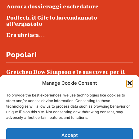
Ancora dossieraggi e schedature
Podlech, il Cile lo ha condannato
all’ergastolo
Era ubriaca…
Popolari
Gretchen Dow Simpson e le sue cover per il
New Yorker
Manage Cookie Consent
Ancora dossieraggi e schedature
To provide the best experiences, we use technologies like cookies to
Podlech, il Cile lo ha condannato
store and/or access device information. Consenting to these
all’ergastolo
technologies will allow us to process data such as browsing behavior or
unique IDs on this site. Not consenting or withdrawing consent, may
Era ubriaca…
adversely affect certain features and functions.
Accept