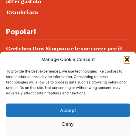
all’ergastolo
Era ubriaca…
Popolari
Gretchen Dow Simpson e le sue cover per il
New Yorker
Manage Cookie Consent
Ancora dossieraggi e schedature
To provide the best experiences, we use technologies like cookies to
Podlech, il Cile lo ha condannato
store and/or access device information. Consenting to these
all’ergastolo
technologies will allow us to process data such as browsing behavior or
unique IDs on this site. Not consenting or withdrawing consent, may
Era ubriaca…
adversely affect certain features and functions.
Accept
Deny
© tagDiv - All rights reserved. Made with
Newspaper Theme. Center Magazine is our