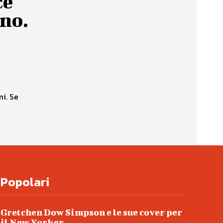
ce
 no.
ni. Se
Popolari
Gretchen Dow Simpson e le sue cover per
il New Yorker