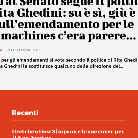
d al Senato segue il polli
ita Ghedini: su è sì, giù è
sull’emendamento per le
 machines c’era parere...
I
-
20 DICEMBRE 2013
 per gli emendamenti si vota secondo il pollice di Rita Ghedi
ta Ghedini la sostituisce qualcuno della direzione del...
Recenti
Gretchen Dow Simpson e le sue cover per
il New Yorker