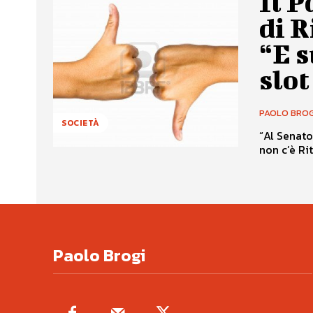
Il P
di R
“E 
slot
PAOLO BROG
SOCIETÀ
“Al Senato
non c’è Ri
Paolo Brogi