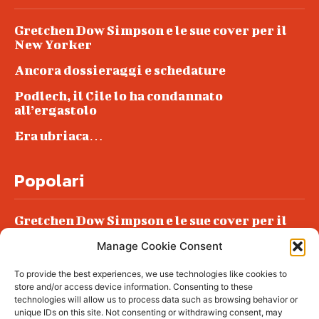
Gretchen Dow Simpson e le sue cover per il
New Yorker
Ancora dossieraggi e schedature
Podlech, il Cile lo ha condannato
all’ergastolo
Era ubriaca…
Popolari
Gretchen Dow Simpson e le sue cover per il
New Yorker
Manage Cookie Consent
Ancora dossieraggi e schedature
To provide the best experiences, we use technologies like cookies to
Podlech, il Cile lo ha condannato
store and/or access device information. Consenting to these
all’ergastolo
technologies will allow us to process data such as browsing behavior or
unique IDs on this site. Not consenting or withdrawing consent, may