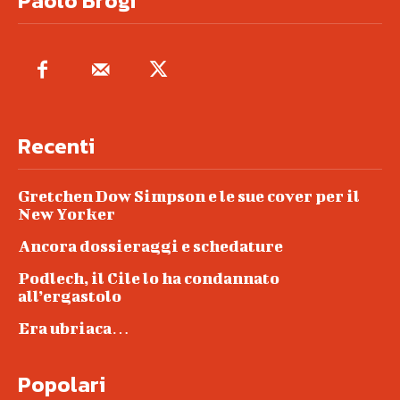
Paolo Brogi
Recenti
Gretchen Dow Simpson e le sue cover per il
New Yorker
Ancora dossieraggi e schedature
Podlech, il Cile lo ha condannato
all’ergastolo
Era ubriaca…
Popolari