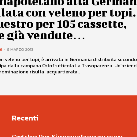
 napoletano alla German
lata con veleno per topi.
estro per 105 cassette,
re già vendute…
I
-
8 MARZO 2013
on veleno per topi, è arrivata in Germania distribuita second
Dpa dalla campana Ortofrutticola La Trasoparenza. Un’azien
ominazione risulta acquartierata...
Recenti
Gretchen Dow Simpson e le sue cover per