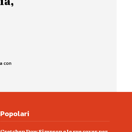
ia,
o
da con
Popolari
Gretchen Dow Simpson e le sue cover per