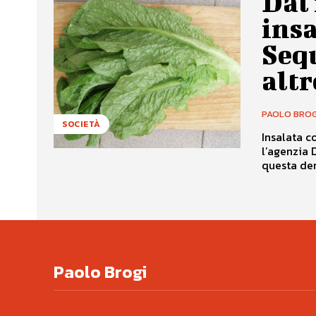
Dal
insa
Sequ
alt
PAOLO BROG
SOCIETÀ
Insalata c
l’agenzia 
questa den
Paolo Brogi