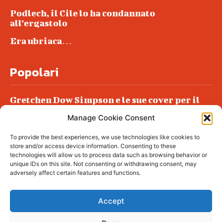
Podlech, il Cile lo ha condannato
all’ergastolo
Era ubriaca…
Popolari
Gretchen Dow Simpson e le sue cover per il
New Yorker
Manage Cookie Consent
Ancora dossieraggi e schedature
To provide the best experiences, we use technologies like cookies to
Podlech, il Cile lo ha condannato
store and/or access device information. Consenting to these
all’ergastolo
technologies will allow us to process data such as browsing behavior or
unique IDs on this site. Not consenting or withdrawing consent, may
Era ubriaca…
adversely affect certain features and functions.
Accept