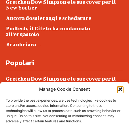
Gretchen Dow Simpson e le sue cover per il
New Yorker
Ancora dossieraggi e schedature
Podlech, il Cile lo ha condannato
all’ergastolo
Era ubriaca…
Popolari
Gretchen Dow Simpson e le sue cover per il
New Yorker
Manage Cookie Consent
Ancora dossieraggi e schedature
To provide the best experiences, we use technologies like cookies to
Podlech, il Cile lo ha condannato
store and/or access device information. Consenting to these
all’ergastolo
technologies will allow us to process data such as browsing behavior or
unique IDs on this site. Not consenting or withdrawing consent, may
Era ubriaca…
adversely affect certain features and functions.